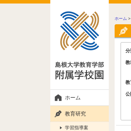
こ
ホーム
の
ペ
ー
ジ
の
分
位
置:
教
教
公
ホーム
教育研究
学習指導案