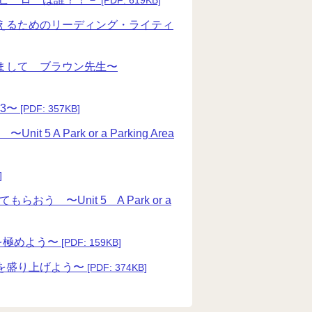
[PDF: 619KB]
ルに伝えるためのリーディング・ライティ
じめまして ブラウン先生〜
3〜
[PDF: 357KB]
 Park or a Parking Area
]
 〜Unit 5 A Park or a
完了形を極めよう〜
[PDF: 159KB]
話題を盛り上げよう〜
[PDF: 374KB]