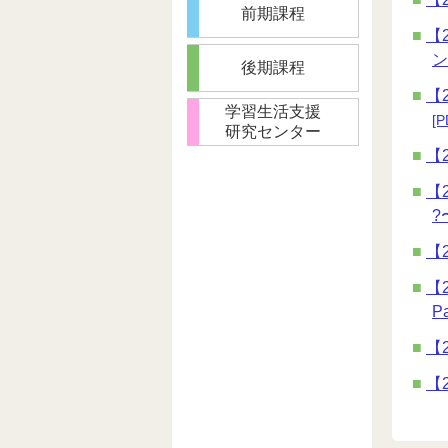
前期課程
【
ン
後期課程
【
学習生活支援
[P
研究センター
【
【2
?
【
【
P
【2
【