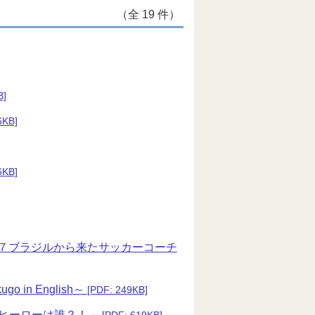
（全 19 件）
B]
6KB]
6KB]
it７ブラジルから来たサッカーコーチ
in English～
[PDF: 249KB]
6 ヒーローは誰？！－