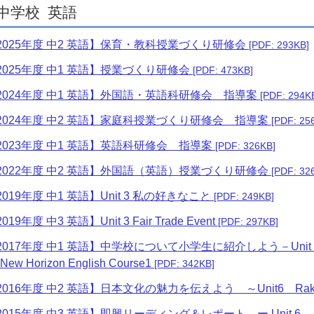
中学校
英語
2025年度 中2 英語】保育・教科授業づくり研修会
[PDF: 293KB]
2025年度 中1 英語】授業づくり研修会
[PDF: 473KB]
2024年度 中1 英語】外国語・英語科研修会 指導案
[PDF: 294K
2024年度 中2 英語】家庭科授業づくり研修会 指導案
[PDF: 25
2023年度 中1 英語】英語科研修会 指導案
[PDF: 326KB]
2022年度 中2 英語】外国語（英語）授業づくり研修会
[PDF: 32
2019年度 中1 英語】Unit 3 私の好きなこと
[PDF: 249KB]
019年度 中3 英語】Unit 3 Fair Trade Event
[PDF: 297KB]
2017年度 中1 英語】中学校について小学生に紹介しよう－Un
New Horizon English Course1
[PDF: 342KB]
2016年度 中2 英語】日本文化の魅力を伝えよう ～Unit6 Rakugo 
2015年度 中3 英語】即興リーディング＆レポート ー Unit 