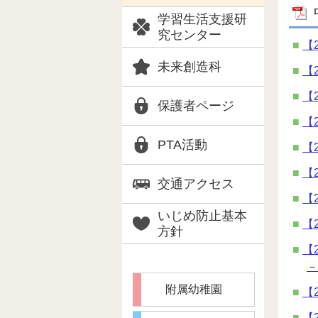
学習生活支援研
究センター
【
未来創造科
【
【
保護者ページ
【
PTA活動
【
【
交通アクセス
【
いじめ防止基本
【2
方針
【
－
附属幼稚園
【
【