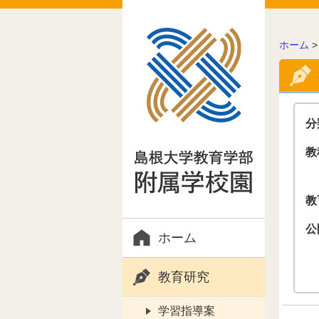
こ
ホーム
の
ペ
ー
ジ
の
分
位
置:
教
教
公
ホーム
教育研究
学習指導案