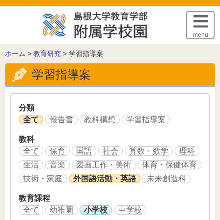
このページの本文へ
menu
こ
ホーム
>
教育研究
>
学習指導案
の
学習指導案
ペ
ー
ジ
の
分類
位
全て
報告書
教科構想
学習指導案
置:
教科
全て
保育
国語
社会
算数・数学
理科
生活
音楽
図画工作・美術
体育・保健体育
技術・家庭
外国語活動・英語
未来創造科
教育課程
全て
幼稚園
小学校
中学校