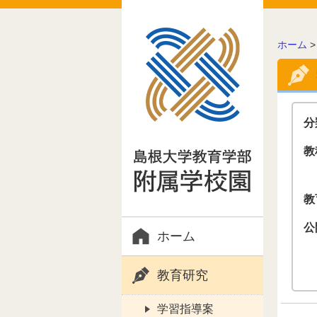
こ
ホーム
の
ペ
ー
ジ
の
分
位
置:
教
教
公
ホーム
教育研究
学習指導案