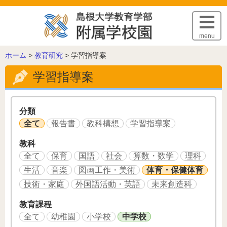
このページの本文へ
menu
こ
ホーム
>
教育研究
>
学習指導案
の
学習指導案
ペ
ー
ジ
の
分類
位
全て
報告書
教科構想
学習指導案
置:
教科
全て
保育
国語
社会
算数・数学
理科
生活
音楽
図画工作・美術
体育・保健体育
技術・家庭
外国語活動・英語
未来創造科
教育課程
全て
幼稚園
小学校
中学校