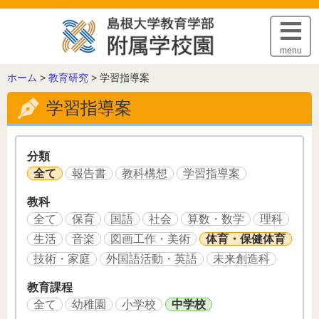
このページの本文へ
menu
こ
ホーム
>
教育研究
>
学習指導案
の
学習指導案
ペ
ー
ジ
の
分類
位
全て
報告書
教科構想
学習指導案
置:
教科
全て
保育
国語
社会
算数・数学
理科
生活
音楽
図画工作・美術
体育・保健体育
技術・家庭
外国語活動・英語
未来創造科
教育課程
全て
幼稚園
小学校
中学校