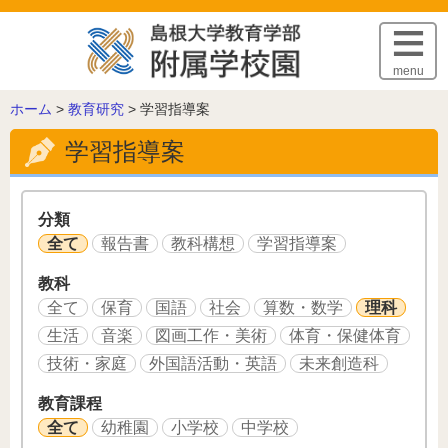
このページの本文へ
menu
こ
ホーム
>
教育研究
>
学習指導案
の
学習指導案
ペ
ー
ジ
の
分類
位
全て
報告書
教科構想
学習指導案
置:
教科
全て
保育
国語
社会
算数・数学
理科
生活
音楽
図画工作・美術
体育・保健体育
技術・家庭
外国語活動・英語
未来創造科
教育課程
全て
幼稚園
小学校
中学校