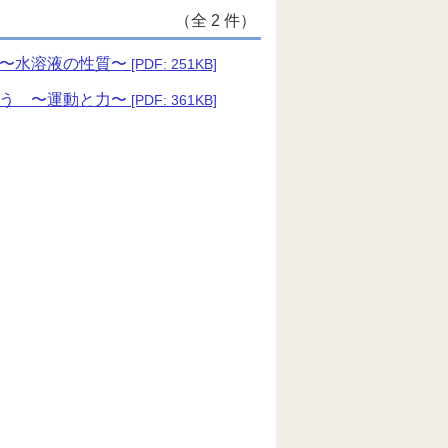
（全 2 件）
 〜水溶液の性質〜
[PDF: 251KB]
よう 〜運動と力〜
[PDF: 361KB]