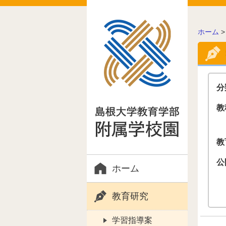
こ
ホーム
の
ペ
ー
ジ
の
分
位
置:
教
教
公
ホーム
教育研究
学習指導案