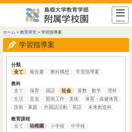
このページの本文へ
menu
こ
ホーム
>
教育研究
>
学習指導案
の
学習指導案
ペ
ー
ジ
の
分類
位
全て
報告書
教科構想
学習指導案
置:
教科
全て
保育
国語
社会
算数・数学
理科
生活
音楽
図画工作・美術
体育・保健体育
技術・家庭
外国語活動・英語
未来創造科
教育課程
全て
幼稚園
小学校
中学校