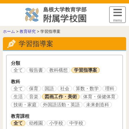
このページの本文へ
menu
こ
ホーム
>
教育研究
>
学習指導案
の
学習指導案
ペ
ー
ジ
の
分類
位
全て
報告書
教科構想
学習指導案
置:
教科
全て
保育
国語
社会
算数・数学
理科
生活
音楽
図画工作・美術
体育・保健体育
技術・家庭
外国語活動・英語
未来創造科
教育課程
全て
幼稚園
小学校
中学校