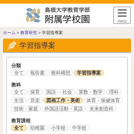
このページの本文へ
menu
こ
ホーム
>
教育研究
>
学習指導案
の
学習指導案
ペ
ー
ジ
の
分類
位
全て
報告書
教科構想
学習指導案
置:
教科
全て
保育
国語
社会
算数・数学
理科
生活
音楽
図画工作・美術
体育・保健体育
技術・家庭
外国語活動・英語
未来創造科
教育課程
全て
幼稚園
小学校
中学校