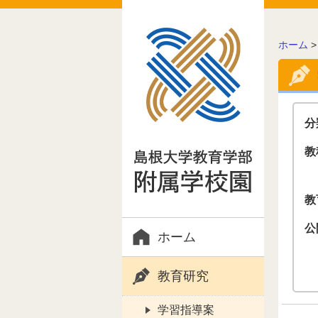
こ
ホーム
の
ペ
ー
ジ
の
分
位
置:
教
教
公
ホーム
教育研究
学習指導案