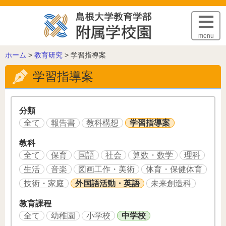
このページの本文へ
menu
こ
ホーム
>
教育研究
>
学習指導案
の
学習指導案
ペ
ー
ジ
の
分類
位
全て
報告書
教科構想
学習指導案
置:
教科
全て
保育
国語
社会
算数・数学
理科
生活
音楽
図画工作・美術
体育・保健体育
技術・家庭
外国語活動・英語
未来創造科
教育課程
全て
幼稚園
小学校
中学校