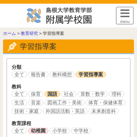
このページの本文へ
menu
こ
ホーム
>
教育研究
>
学習指導案
の
学習指導案
ペ
ー
ジ
の
分類
位
全て
報告書
教科構想
学習指導案
置:
教科
全て
保育
国語
社会
算数・数学
理科
生活
音楽
図画工作・美術
体育・保健体育
技術・家庭
外国語活動・英語
未来創造科
教育課程
全て
幼稚園
小学校
中学校