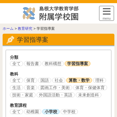
このページの本文へ
menu
こ
ホーム
>
教育研究
>
学習指導案
の
学習指導案
ペ
ー
ジ
の
分類
位
全て
報告書
教科構想
学習指導案
置:
教科
全て
保育
国語
社会
算数・数学
理科
生活
音楽
図画工作・美術
体育・保健体育
技術・家庭
外国語活動・英語
未来創造科
教育課程
全て
幼稚園
小学校
中学校