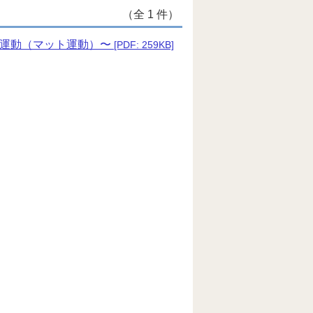
（全 1 件）
械運動（マット運動）〜
[PDF: 259KB]