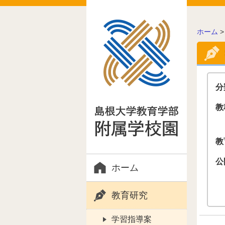
こ
ホーム
の
ペ
ー
ジ
の
分
位
置:
教
教
公
ホーム
教育研究
学習指導案