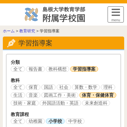
このページの本文へ
menu
こ
ホーム
>
教育研究
>
学習指導案
の
学習指導案
ペ
ー
ジ
の
分類
位
全て
報告書
教科構想
学習指導案
置:
教科
全て
保育
国語
社会
算数・数学
理科
生活
音楽
図画工作・美術
体育・保健体育
技術・家庭
外国語活動・英語
未来創造科
教育課程
全て
幼稚園
小学校
中学校