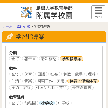
このページの本文へ
menu
こ
ホーム
>
教育研究
>
学習指導案
の
学習指導案
ペ
ー
ジ
の
分類
位
全て
報告書
教科構想
学習指導案
置:
教科
全て
保育
国語
社会
算数・数学
理科
生活
音楽
図画工作・美術
体育・保健体育
技術・家庭
外国語活動・英語
未来創造科
教育課程
全て
幼稚園
小学校
中学校