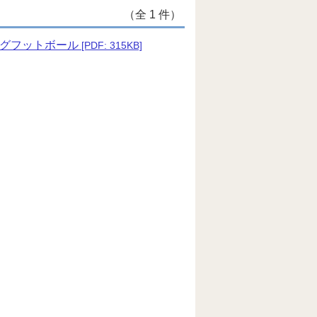
（全 1 件）
ッグフットボール
[PDF: 315KB]