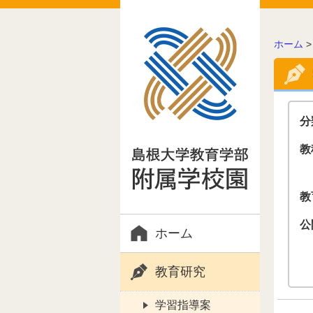
こ
ホーム
の
ペ
ー
ジ
の
分
位
置:
教
教
公
ホーム
教育研究
学習指導案