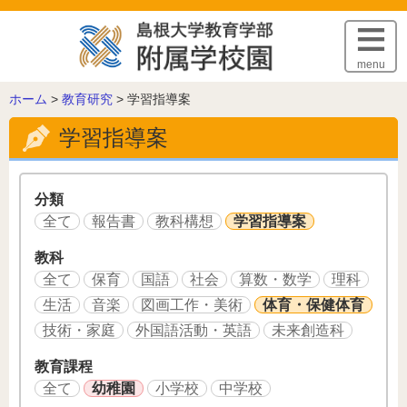
このページの本文へ
menu
こ
ホーム
>
教育研究
>
学習指導案
の
学習指導案
ペ
ー
ジ
の
分類
位
全て
報告書
教科構想
学習指導案
置:
教科
全て
保育
国語
社会
算数・数学
理科
生活
音楽
図画工作・美術
体育・保健体育
技術・家庭
外国語活動・英語
未来創造科
教育課程
全て
幼稚園
小学校
中学校