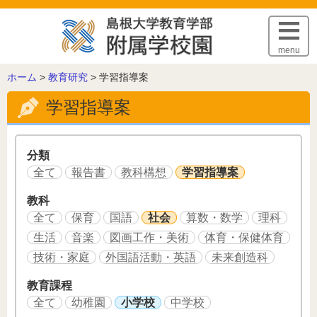
このページの本文へ
menu
こ
ホーム
>
教育研究
>
学習指導案
の
学習指導案
ペ
ー
ジ
の
分類
位
全て
報告書
教科構想
学習指導案
置:
教科
全て
保育
国語
社会
算数・数学
理科
生活
音楽
図画工作・美術
体育・保健体育
技術・家庭
外国語活動・英語
未来創造科
教育課程
全て
幼稚園
小学校
中学校