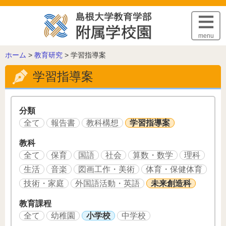
このページの本文へ
menu
こ
ホーム
>
教育研究
>
学習指導案
の
学習指導案
ペ
ー
ジ
の
分類
位
全て
報告書
教科構想
学習指導案
置:
教科
全て
保育
国語
社会
算数・数学
理科
生活
音楽
図画工作・美術
体育・保健体育
技術・家庭
外国語活動・英語
未来創造科
教育課程
全て
幼稚園
小学校
中学校