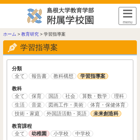
このページの本文へ
menu
こ
ホーム
>
教育研究
>
学習指導案
の
学習指導案
ペ
ー
ジ
の
分類
位
全て
報告書
教科構想
学習指導案
置:
教科
全て
保育
国語
社会
算数・数学
理科
生活
音楽
図画工作・美術
体育・保健体育
技術・家庭
外国語活動・英語
未来創造科
教育課程
全て
幼稚園
小学校
中学校