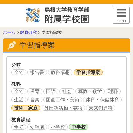
このページの本文へ
menu
こ
ホーム
>
教育研究
>
学習指導案
の
学習指導案
ペ
ー
ジ
の
分類
位
全て
報告書
教科構想
学習指導案
置:
教科
全て
保育
国語
社会
算数・数学
理科
生活
音楽
図画工作・美術
体育・保健体育
技術・家庭
外国語活動・英語
未来創造科
教育課程
全て
幼稚園
小学校
中学校