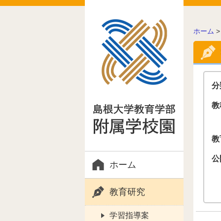
こ
ホーム
の
ペ
ー
ジ
の
分
位
置:
教
教
公
ホーム
教育研究
学習指導案