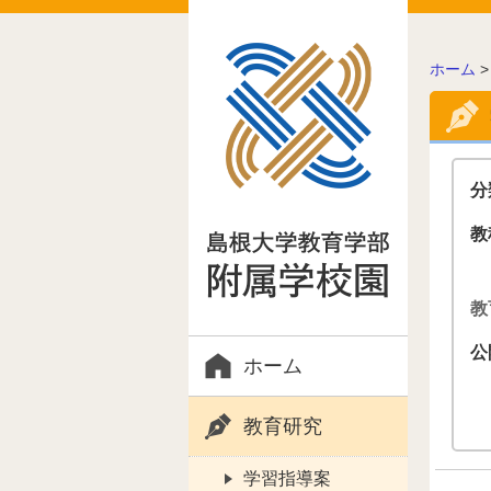
こ
ホーム
の
ペ
ー
ジ
の
分
位
置:
教
教
公
ホーム
教育研究
学習指導案