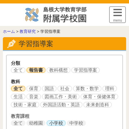
このページの本文へ
menu
こ
ホーム
>
教育研究
>
学習指導案
の
学習指導案
ペ
ー
ジ
の
分類
位
全て
報告書
教科構想
学習指導案
置:
教科
全て
保育
国語
社会
算数・数学
理科
生活
音楽
図画工作・美術
体育・保健体育
技術・家庭
外国語活動・英語
未来創造科
教育課程
全て
幼稚園
小学校
中学校