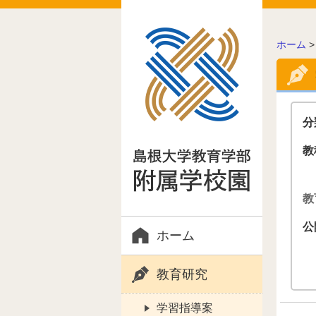
こ
ホーム
の
ペ
ー
ジ
の
分
位
置:
教
教
公
ホーム
教育研究
学習指導案