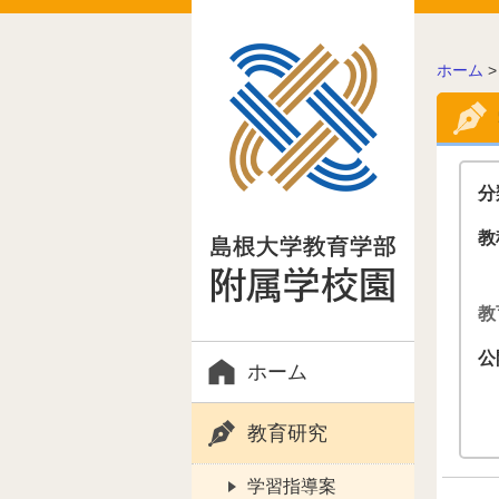
こ
ホーム
の
ペ
ー
ジ
の
分
位
置:
教
教
公
ホーム
教育研究
学習指導案