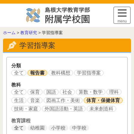
このページの本文へ
menu
こ
ホーム
>
教育研究
>
学習指導案
の
学習指導案
ペ
ー
ジ
の
分類
位
全て
報告書
教科構想
学習指導案
置:
教科
全て
保育
国語
社会
算数・数学
理科
生活
音楽
図画工作・美術
体育・保健体育
技術・家庭
外国語活動・英語
未来創造科
教育課程
全て
幼稚園
小学校
中学校