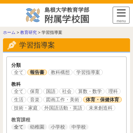
このページの本文へ
menu
こ
ホーム
>
教育研究
>
学習指導案
の
学習指導案
ペ
ー
ジ
の
分類
位
全て
報告書
教科構想
学習指導案
置:
教科
全て
保育
国語
社会
算数・数学
理科
生活
音楽
図画工作・美術
体育・保健体育
技術・家庭
外国語活動・英語
未来創造科
教育課程
全て
幼稚園
小学校
中学校