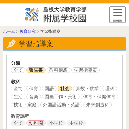
このページの本文へ
menu
こ
ホーム
>
教育研究
>
学習指導案
の
学習指導案
ペ
ー
ジ
の
分類
位
全て
報告書
教科構想
学習指導案
置:
教科
全て
保育
国語
社会
算数・数学
理科
生活
音楽
図画工作・美術
体育・保健体育
技術・家庭
外国語活動・英語
未来創造科
教育課程
全て
幼稚園
小学校
中学校