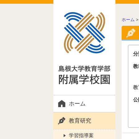
こ
ホーム
の
ペ
ー
ジ
の
分
位
置:
教
教
公
ホーム
教育研究
学習指導案