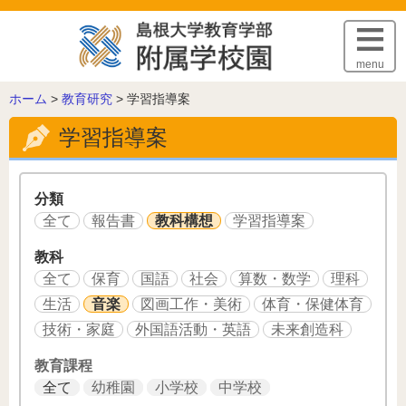
このページの本文へ
menu
こ
ホーム
>
教育研究
>
学習指導案
の
学習指導案
ペ
ー
ジ
の
分類
位
全て
報告書
教科構想
学習指導案
置:
教科
全て
保育
国語
社会
算数・数学
理科
生活
音楽
図画工作・美術
体育・保健体育
技術・家庭
外国語活動・英語
未来創造科
教育課程
全て
幼稚園
小学校
中学校