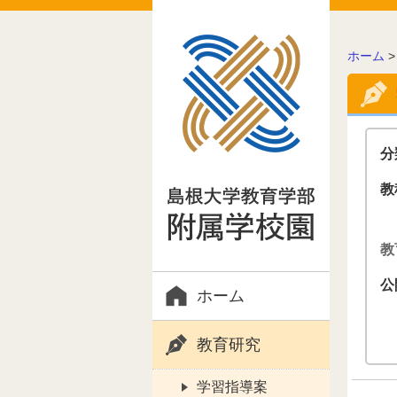
こ
ホーム
の
ペ
ー
ジ
の
分
位
置:
教
教
公
ホーム
教育研究
学習指導案