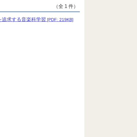
（全 1 件）
現を追求する音楽科学習
[PDF: 219KB]