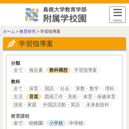
このページの本文へ
menu
こ
ホーム
>
教育研究
>
学習指導案
の
学習指導案
ペ
ー
ジ
の
分類
位
全て
報告書
教科構想
学習指導案
置:
教科
全て
保育
国語
社会
算数・数学
理科
生活
音楽
図画工作・美術
体育・保健体育
技術・家庭
外国語活動・英語
未来創造科
教育課程
全て
幼稚園
小学校
中学校