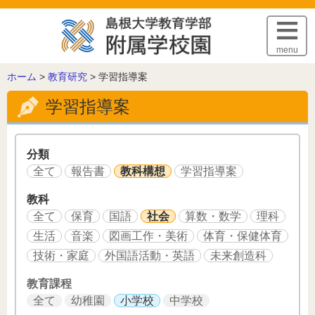
このページの本文へ
menu
こ
ホーム
>
教育研究
>
学習指導案
の
学習指導案
ペ
ー
ジ
の
分類
位
全て
報告書
教科構想
学習指導案
置:
教科
全て
保育
国語
社会
算数・数学
理科
生活
音楽
図画工作・美術
体育・保健体育
技術・家庭
外国語活動・英語
未来創造科
教育課程
全て
幼稚園
小学校
中学校