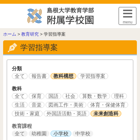
このページの本文へ
menu
こ
ホーム
>
教育研究
>
学習指導案
の
学習指導案
ペ
ー
ジ
の
分類
位
全て
報告書
教科構想
学習指導案
置:
教科
全て
保育
国語
社会
算数・数学
理科
生活
音楽
図画工作・美術
体育・保健体育
技術・家庭
外国語活動・英語
未来創造科
教育課程
全て
幼稚園
小学校
中学校