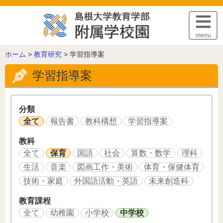
このページの本文へ
menu
こ
ホーム
>
教育研究
>
学習指導案
の
学習指導案
ペ
ー
ジ
の
分類
位
全て
報告書
教科構想
学習指導案
置:
教科
全て
保育
国語
社会
算数・数学
理科
生活
音楽
図画工作・美術
体育・保健体育
技術・家庭
外国語活動・英語
未来創造科
教育課程
全て
幼稚園
小学校
中学校