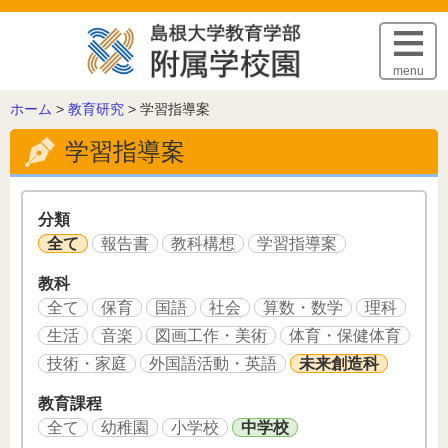
このページの本文へ
menu
こ
ホーム
>
教育研究
>
学習指導案
の
学習指導案
ペ
ー
ジ
の
分類
位
全て
報告書
教科構想
学習指導案
置:
教科
全て
保育
国語
社会
算数・数学
理科
生活
音楽
図画工作・美術
体育・保健体育
技術・家庭
外国語活動・英語
未来創造科
教育課程
全て
幼稚園
小学校
中学校