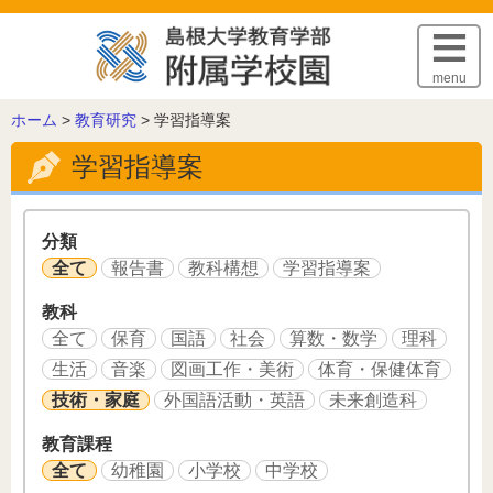
このページの本文へ
menu
こ
ホーム
>
教育研究
>
学習指導案
の
学習指導案
ペ
ー
ジ
の
分類
位
全て
報告書
教科構想
学習指導案
置:
教科
全て
保育
国語
社会
算数・数学
理科
生活
音楽
図画工作・美術
体育・保健体育
技術・家庭
外国語活動・英語
未来創造科
教育課程
全て
幼稚園
小学校
中学校