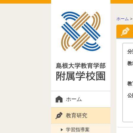
こ
ホーム
の
ペ
ー
ジ
の
分
位
置:
教
教
公
ホーム
教育研究
学習指導案