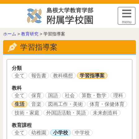
このページの本文へ
menu
こ
ホーム
>
教育研究
>
学習指導案
の
学習指導案
ペ
ー
ジ
の
分類
位
全て
報告書
教科構想
学習指導案
置:
教科
全て
保育
国語
社会
算数・数学
理科
生活
音楽
図画工作・美術
体育・保健体育
技術・家庭
外国語活動・英語
未来創造科
教育課程
全て
幼稚園
小学校
中学校