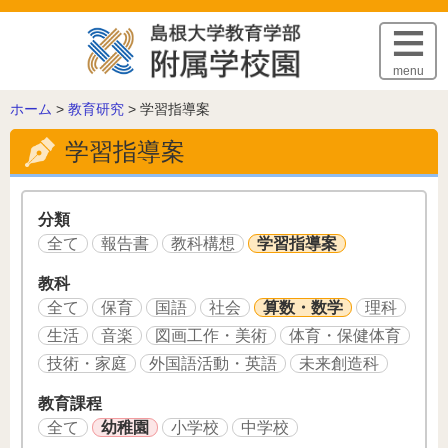
このページの本文へ
menu
こ
ホーム
>
教育研究
>
学習指導案
の
学習指導案
ペ
ー
ジ
の
分類
位
全て
報告書
教科構想
学習指導案
置:
教科
全て
保育
国語
社会
算数・数学
理科
生活
音楽
図画工作・美術
体育・保健体育
技術・家庭
外国語活動・英語
未来創造科
教育課程
全て
幼稚園
小学校
中学校