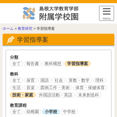
このページの本文へ
menu
こ
ホーム
>
教育研究
>
学習指導案
の
学習指導案
ペ
ー
ジ
の
分類
位
全て
報告書
教科構想
学習指導案
置:
教科
全て
保育
国語
社会
算数・数学
理科
生活
音楽
図画工作・美術
体育・保健体育
技術・家庭
外国語活動・英語
未来創造科
教育課程
全て
幼稚園
小学校
中学校