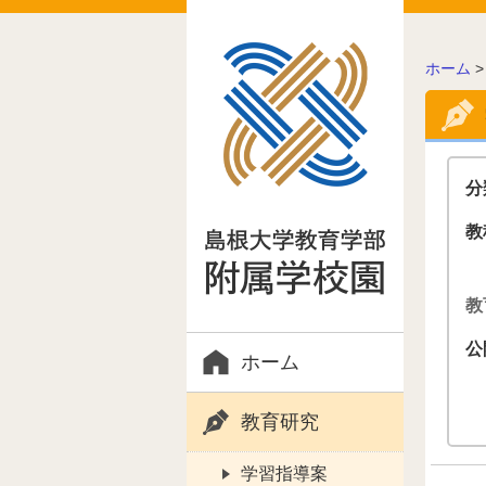
こ
ホーム
の
ペ
ー
ジ
の
分
位
置:
教
教
公
ホーム
教育研究
学習指導案