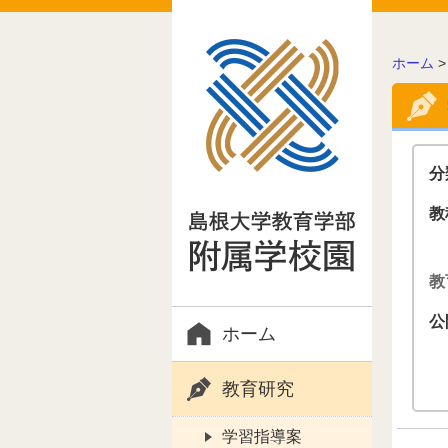
こ
ホーム
の
ペ
ー
ジ
の
分
位
置:
教
教
公
ホーム
教育研究
学習指導案