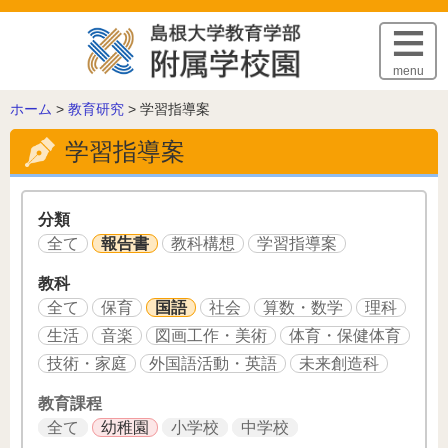
このページの本文へ
menu
こ
ホーム
>
教育研究
>
学習指導案
の
学習指導案
ペ
ー
ジ
の
分類
位
全て
報告書
教科構想
学習指導案
置:
教科
全て
保育
国語
社会
算数・数学
理科
生活
音楽
図画工作・美術
体育・保健体育
技術・家庭
外国語活動・英語
未来創造科
教育課程
全て
幼稚園
小学校
中学校