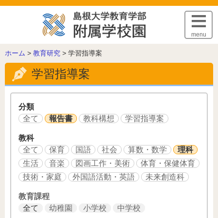
このページの本文へ
menu
こ
ホーム
>
教育研究
>
学習指導案
の
学習指導案
ペ
ー
ジ
の
分類
位
全て
報告書
教科構想
学習指導案
置:
教科
全て
保育
国語
社会
算数・数学
理科
生活
音楽
図画工作・美術
体育・保健体育
技術・家庭
外国語活動・英語
未来創造科
教育課程
全て
幼稚園
小学校
中学校