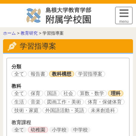
このページの本文へ
menu
こ
ホーム
>
教育研究
>
学習指導案
の
学習指導案
ペ
ー
ジ
の
分類
位
全て
報告書
教科構想
学習指導案
置:
教科
全て
保育
国語
社会
算数・数学
理科
生活
音楽
図画工作・美術
体育・保健体育
技術・家庭
外国語活動・英語
未来創造科
教育課程
全て
幼稚園
小学校
中学校